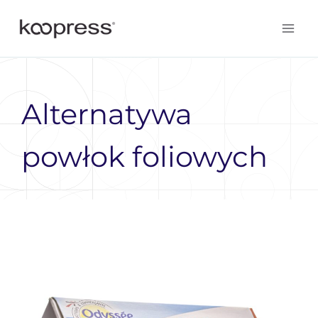
to
content
Alternatywa
powłok foliowych